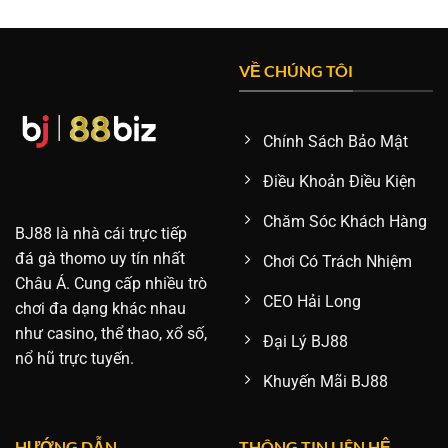
VỀ CHÚNG TÔI
Chính Sách Bảo Mật
Điều Khoản Điều Kiện
Chăm Sóc Khách Hàng
BJ88
là nhà cái trực tiếp
đá gà thomo uy tín nhất
Chơi Có Trách Nhiệm
Châu Á. Cung cấp nhiều trò
CEO Hải Long
chơi đa dạng khác nhau
như casino, thể thao, xổ số,
Đại Lý BJ88
nổ hũ trực tuyến.
Khuyến Mãi BJ88
HƯỚNG DẪN
THÔNG TIN LIÊN HỆ