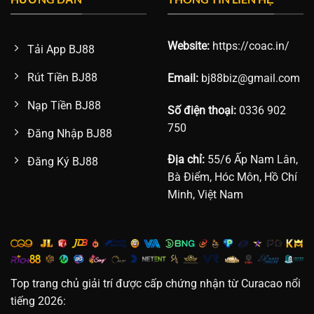
Website:
https://coac.in/
Tải App BJ88
Rút Tiền BJ88
Email:
bj88biz@gmail.com
Nạp Tiền BJ88
Số điện thoại:
0336 902
750
Đăng Nhập BJ88
Địa chỉ:
55/6 Ấp Nam Lân,
Đăng Ký BJ88
Bà Điểm, Hóc Môn, Hồ Chí
Minh, Việt Nam
Top trang chủ giải trí được cấp chứng nhận từ Curacao nổi
tiếng 2026: