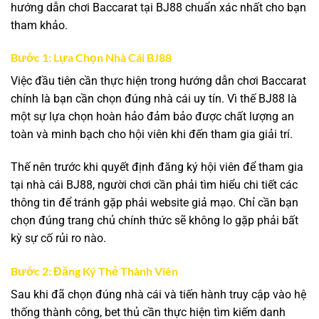
hướng dẫn chơi Baccarat
tại BJ88 chuẩn xác nhất cho bạn
tham khảo.
Bước 1: Lựa Chọn Nhà Cái BJ88
Việc đầu tiên cần thực hiện trong
hướng dẫn chơi Baccarat
chính là bạn cần chọn đúng nhà cái uy tín. Vì thế BJ88 là
một sự lựa chọn hoàn hảo đảm bảo được chất lượng an
toàn và minh bạch cho hội viên khi đến tham gia giải trí.
Thế nên trước khi quyết định đăng ký hội viên để tham gia
tại nhà cái BJ88, người chơi cần phải tìm hiểu chi tiết các
thông tin để tránh gặp phải website giả mạo. Chỉ cần bạn
chọn đúng trang chủ chính thức sẽ không lo gặp phải bất
kỳ sự cố rủi ro nào.
Bước 2: Đăng Ký Thẻ Thành Viên
Sau khi đã chọn đúng nhà cái và tiến hành truy cập vào hệ
thống thành công, bet thủ cần thực hiện tìm kiếm danh