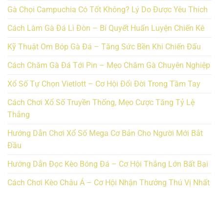
Gà Chọi Campuchia Có Tốt Không? Lý Do Được Yêu Thích
Cách Làm Gà Đá Lì Đòn – Bí Quyết Huấn Luyện Chiến Kê
Kỹ Thuật Om Bóp Gà Đá – Tăng Sức Bền Khi Chiến Đấu
Cách Chăm Gà Đá Tới Pin – Mẹo Chăm Gà Chuyên Nghiệp
Xổ Số Tự Chọn Vietlott – Cơ Hội Đổi Đời Trong Tầm Tay
Cách Chơi Xổ Số Truyền Thống, Mẹo Cược Tăng Tỷ Lệ
Thắng
Hướng Dẫn Chơi Xổ Số Mega Cơ Bản Cho Người Mới Bắt
Đầu
Hướng Dẫn Đọc Kèo Bóng Đá – Cơ Hội Thắng Lớn Bất Bại
Cách Chơi Kèo Châu Á – Cơ Hội Nhận Thưởng Thú Vị Nhất