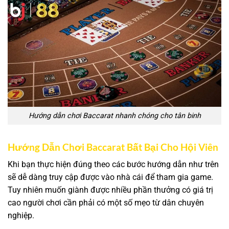
Hướng dẫn chơi Baccarat nhanh chóng cho tân binh
Hướng Dẫn Chơi Baccarat Bất Bại Cho Hội Viên
Khi bạn thực hiện đúng theo các bước hướng dẫn như trên
sẽ dễ dàng truy cập được vào nhà cái để tham gia game.
Tuy nhiên muốn giành được nhiều phần thưởng có giá trị
cao người chơi cần phải có một số mẹo từ dân chuyên
nghiệp.