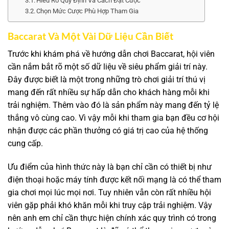
Hiểu Rõ Quy Định Và Cách Đặt Cược
Chọn Mức Cược Phù Hợp Tham Gia
Baccarat Và Một Vài Dữ Liệu Cần Biết
Trước khi khám phá về
hướng dẫn chơi Baccarat
, hội viên
cần nắm bắt rõ một số dữ liệu về siêu phẩm giải trí này.
Đây được biết là một trong những trò chơi giải trí thú vị
mang đến rất nhiều sự hấp dẫn cho khách hàng mỗi khi
trải nghiệm. Thêm vào đó là sản phẩm này mang đến tỷ lệ
thắng vô cùng cao. Vì vậy mỗi khi tham gia bạn đều cơ hội
nhận được các phần thưởng có giá trị cao của hệ thống
cung cấp.
Ưu điểm của hình thức này là bạn chỉ cần có thiết bị như
điện thoại hoặc máy tính được kết nối mạng là có thể tham
gia chơi mọi lúc mọi nơi. Tuy nhiên vẫn còn rất nhiều hội
viên gặp phải khó khăn mỗi khi truy cập trải nghiệm. Vậy
nên anh em chỉ cần thực hiện chính xác quy trình có trong