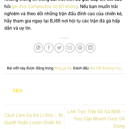
hỏi
gà chọi Campuchia có tốt không
. Nếu bạn muốn trải
nghiệm và theo dõi những trận đấu đỉnh cao của chiến kê,
hãy tham gia ngay tại BJ88 nơi hội tụ các trận đá gà hấp
dẫn và uy tín.
Bài viết này được đăng trong
Blog gà đá
. Đánh dấu
liên kết thường trực
.
SEO
Link Trực Tiếp Đá Gà Bj88 –
Cách Làm Gà Đá Lì Đòn – Bí
Truy Cập Nhanh Cược Dễ
Quyết Huấn Luyện Chiến Kê
Dàng