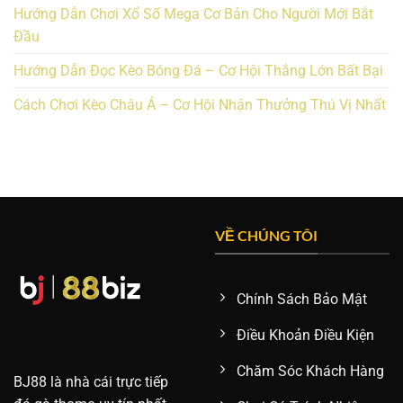
Hướng Dẫn Chơi Xổ Số Mega Cơ Bản Cho Người Mới Bắt
Đầu
Hướng Dẫn Đọc Kèo Bóng Đá – Cơ Hội Thắng Lớn Bất Bại
Cách Chơi Kèo Châu Á – Cơ Hội Nhận Thưởng Thú Vị Nhất
VỀ CHÚNG TÔI
Chính Sách Bảo Mật
Điều Khoản Điều Kiện
Chăm Sóc Khách Hàng
BJ88
là nhà cái trực tiếp