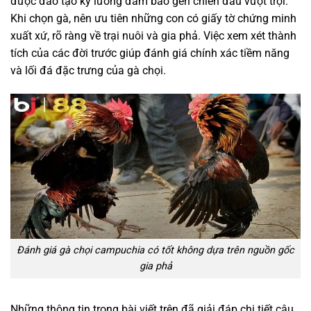
được đào tạo kỹ lưỡng đảm bảo gen chiến đấu vượt trội.
Khi chọn gà, nên ưu tiên những con có giấy tờ chứng minh
xuất xứ, rõ ràng về trại nuôi và gia phả. Việc xem xét thành
tích của các đời trước giúp đánh giá chính xác tiềm năng
và lối đá đặc trưng của gà chọi.
Đánh giá gà chọi campuchia có tốt không dựa trên nguồn gốc
gia phả
Những thông tin trong bài viết trên đã giải đáp chi tiết câu