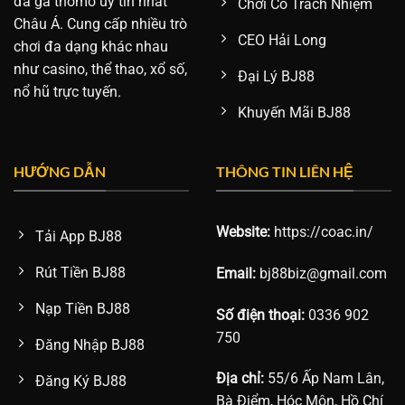
đá gà thomo uy tín nhất
Chơi Có Trách Nhiệm
Châu Á. Cung cấp nhiều trò
CEO Hải Long
chơi đa dạng khác nhau
như casino, thể thao, xổ số,
Đại Lý BJ88
nổ hũ trực tuyến.
Khuyến Mãi BJ88
HƯỚNG DẪN
THÔNG TIN LIÊN HỆ
Website:
https://coac.in/
Tải App BJ88
Rút Tiền BJ88
Email:
bj88biz@gmail.com
Nạp Tiền BJ88
Số điện thoại:
0336 902
750
Đăng Nhập BJ88
Địa chỉ:
55/6 Ấp Nam Lân,
Đăng Ký BJ88
Bà Điểm, Hóc Môn, Hồ Chí