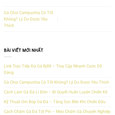
Gà Chọi Campuchia Có Tốt
Không? Lý Do Được Yêu
Thích
BÀI VIẾT MỚI NHẤT
Link Trực Tiếp Đá Gà Bj88 – Truy Cập Nhanh Cược Dễ
Dàng
Gà Chọi Campuchia Có Tốt Không? Lý Do Được Yêu Thích
Cách Làm Gà Đá Lì Đòn – Bí Quyết Huấn Luyện Chiến Kê
Kỹ Thuật Om Bóp Gà Đá – Tăng Sức Bền Khi Chiến Đấu
Cách Chăm Gà Đá Tới Pin – Mẹo Chăm Gà Chuyên Nghiệp