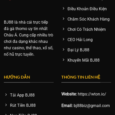
Điều Khoản Điều Kiện
Chăm Sóc Khách Hàng
BJ88
là nhà cái trực tiếp
đá gà thomo uy tín nhất
Chơi Có Trách Nhiệm
Châu Á. Cung cấp nhiều trò
CEO Hải Long
chơi đa dạng khác nhau
như casino, thể thao, xổ số,
Đại Lý BJ88
nổ hũ trực tuyến.
Khuyến Mãi BJ88
HƯỚNG DẪN
THÔNG TIN LIÊN HỆ
Website:
https://wton.io/
Tải App BJ88
Rút Tiền BJ88
Email:
bj88biz@gmail.com