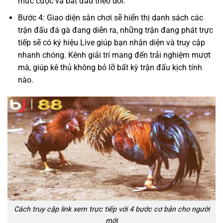
mức cược và bắt đầu theo dõi.
Bước 4: Giao diện sân chơi sẽ hiển thị danh sách các
trận đấu đá gà đang diễn ra, những trận đang phát trực
tiếp sẽ có ký hiệu Live giúp bạn nhận diện và truy cập
nhanh chóng. Kênh giải trí mang đến trải nghiệm mượt
mà, giúp kê thủ không bỏ lỡ bất kỳ trận đấu kịch tính
nào.
Cách truy cập link xem trực tiếp với 4 bước cơ bản cho người
mới