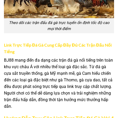
Theo dõi các trận đấu đá gà trực tuyến ổn định tốc độ cao
mọi thời điểm
Link Trực Tiếp Đá Gà Cung Cấp Đầy Đủ Các Trận Đấu Nổi
Tiếng
BJ88 mang đến đa dạng các trận đá gà nổi tiếng trên toàn
khu vực châu Á với nhiều thể loại gà đặc sắc. Từ đá gà
cựa sắt truyền thống, gà Mỹ mạnh mẽ, gà Cam hiếu chiến
đến các loại gà đặc biệt như gà Thomo, gà cựa dao, tất cả
đều được phát sóng trực tiếp qua link truy cập chất lượng.
Người chơi có thể dễ dàng lựa chọn và trải nghiệm những
trận đấu hấp dẫn, đồng thời tận hưởng mức thưởng hấp
dẫn.